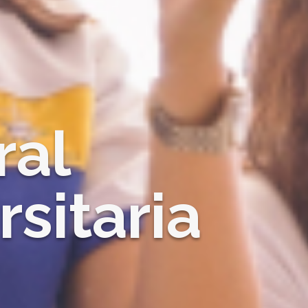
ral
rsitaria