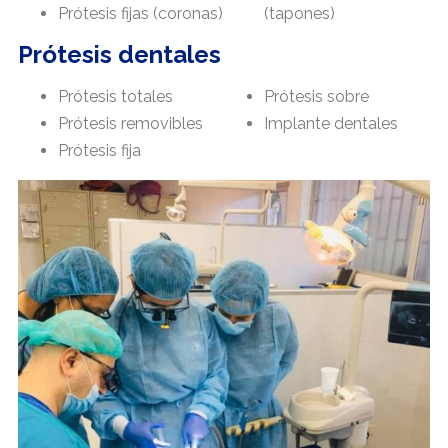
Prótesis fijas (coronas)
(tapones)
Prótesis dentales
Prótesis totales
Prótesis sobre
Prótesis removibles
Implante dentales
Prótesis fija