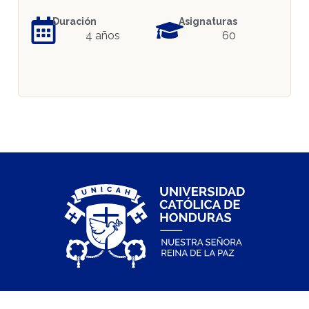
Duración
Asignaturas
4 años
60