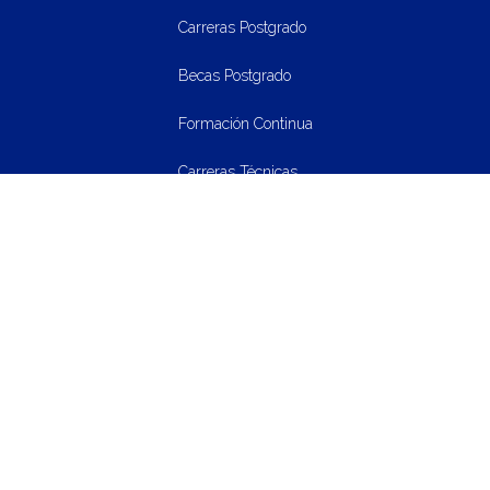
Carreras Postgrado
Becas Postgrado
Formación Continua
Carreras Técnicas
CAMPUS
Historia, misión, visión y valores
Alianzas
UNICAH
Dirección de Investigación Científica e Innovación
Instituto de Investigaciones Sociológicas