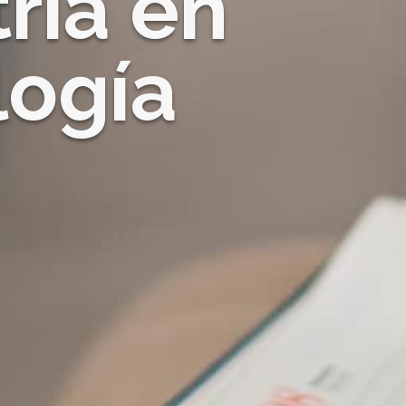
ría en
logía