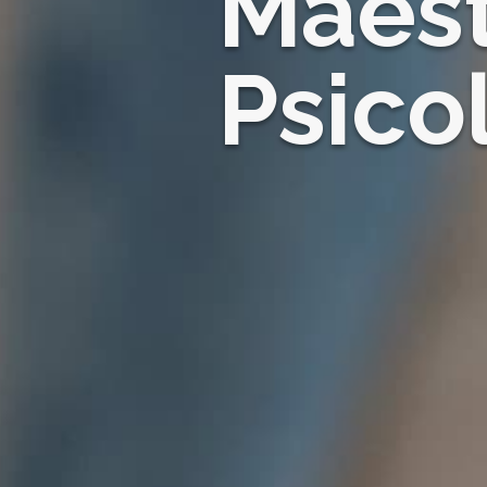
Maest
Psico