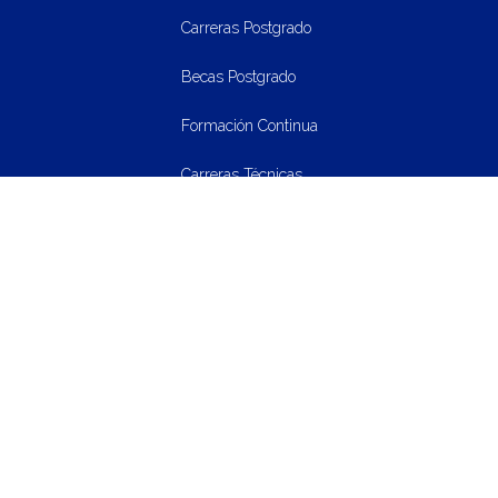
Carreras Postgrado
Becas Postgrado
Formación Continua
Carreras Técnicas
CAMPUS
Historia, misión, visión y valores
Alianzas
UNICAH
Dirección de Investigación Científica e Innovación
Instituto de Investigaciones Sociológicas