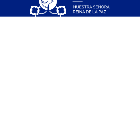
Admisiones
Carreras Pregrado
Test Vocacional
Becas Pregrado
Carreras Postgrado
Becas Postgrado
Formación Continua
Carreras Técnicas