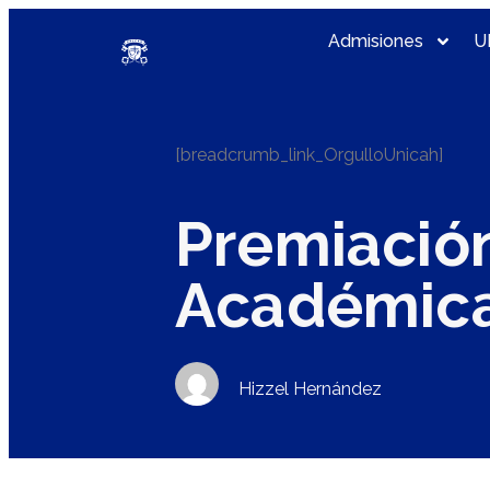
Admisiones
U
[breadcrumb_link_OrgulloUnicah]
Premiación
Académica
Hizzel Hernández