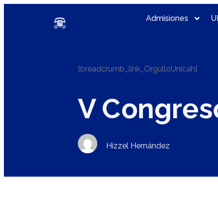
Admisiones
U
[breadcrumb_link_OrgulloUnicah]
V Congres
Hizzel Hernández