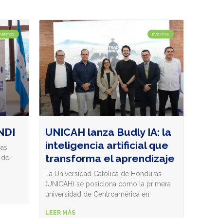
EVENTOS
EVENTOS
NDI
UNICAH lanza Budly IA: la
inteligencia artificial que
ras
transforma el aprendizaje
 de
La Universidad Católica de Honduras
(UNICAH) se posiciona como la primera
universidad de Centroamérica en
LEER MÁS