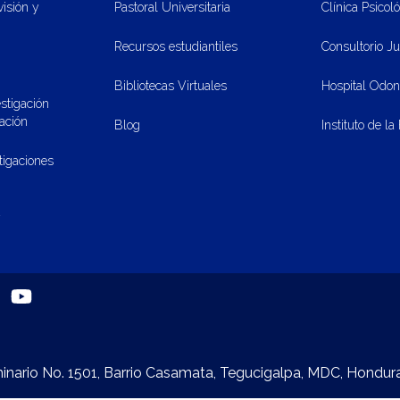
visión y
Pastoral Universitaria
Clínica Psicol
Recursos estudiantiles
Consultorio Ju
Bibliotecas Virtuales
Hospital Odon
stigación
vación
Blog
Instituto de la
stigaciones
y
minario No. 1501, Barrio Casamata, Tegucigalpa, MDC, Hondur