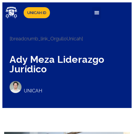
UNICAH ID
[breadcrumb_link_OrgulloUnicah]
Ady Meza Liderazgo
Jurídico
UNICAH